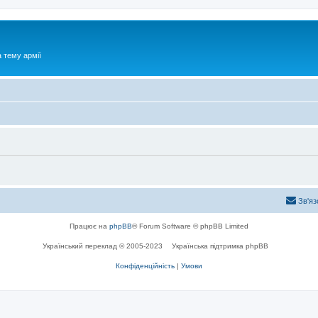
 тему армії
Зв'яз
Працює на
phpBB
® Forum Software © phpBB Limited
Український переклад © 2005-2023
Українська підтримка phpBB
Конфіденційність
|
Умови