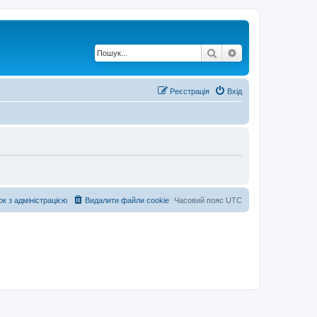
Пошук
Розширений по
Реєстрація
Вхід
ок з адміністрацією
Видалити файли cookie
Часовий пояс
UTC