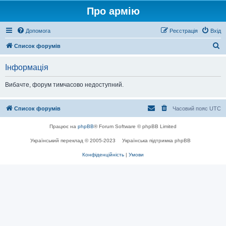
Про армію
Допомога
Реєстрація
Вхід
П
Список форумів
о
Інформація
ш
у
Вибачте, форум тимчасово недоступний.
к
Список форумів
Часовий пояс
UTC
Працює на
phpBB
® Forum Software © phpBB Limited
Український переклад © 2005-2023
Українська підтримка phpBB
Конфіденційність
|
Умови