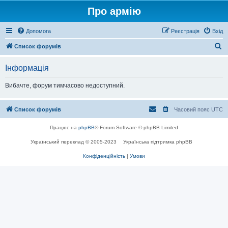
Про армію
Допомога
Реєстрація
Вхід
П
Список форумів
о
Інформація
ш
у
Вибачте, форум тимчасово недоступний.
к
Список форумів
Часовий пояс
UTC
Працює на
phpBB
® Forum Software © phpBB Limited
Український переклад © 2005-2023
Українська підтримка phpBB
Конфіденційність
|
Умови