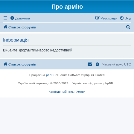
Про армію
Допомога
Реєстрація
Вхід
П
Список форумів
о
Інформація
ш
у
Вибачте, форум тимчасово недоступний.
к
Список форумів
Часовий пояс
UTC
Працює на
phpBB
® Forum Software © phpBB Limited
Український переклад © 2005-2023
Українська підтримка phpBB
Конфіденційність
|
Умови