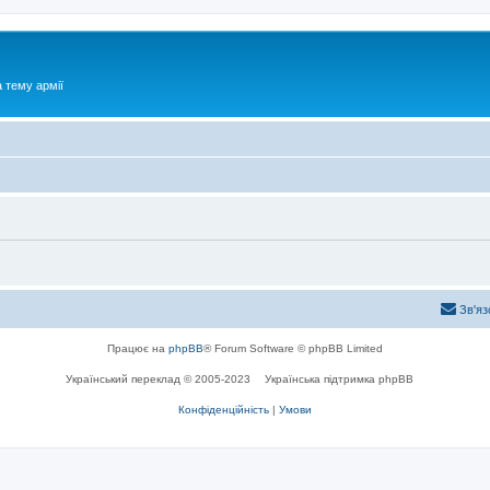
 тему армії
Зв'яз
Працює на
phpBB
® Forum Software © phpBB Limited
Український переклад © 2005-2023
Українська підтримка phpBB
Конфіденційність
|
Умови