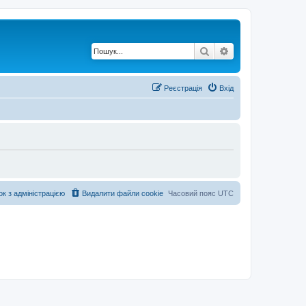
Пошук
Розширений по
Реєстрація
Вхід
ок з адміністрацією
Видалити файли cookie
Часовий пояс
UTC