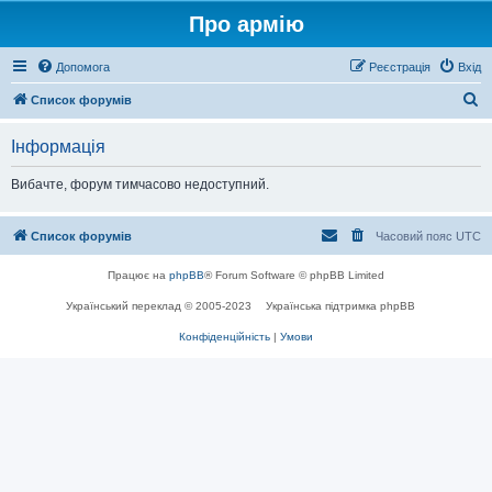
Про армію
Допомога
Реєстрація
Вхід
П
Список форумів
о
Інформація
ш
у
Вибачте, форум тимчасово недоступний.
к
Список форумів
Часовий пояс
UTC
Працює на
phpBB
® Forum Software © phpBB Limited
Український переклад © 2005-2023
Українська підтримка phpBB
Конфіденційність
|
Умови