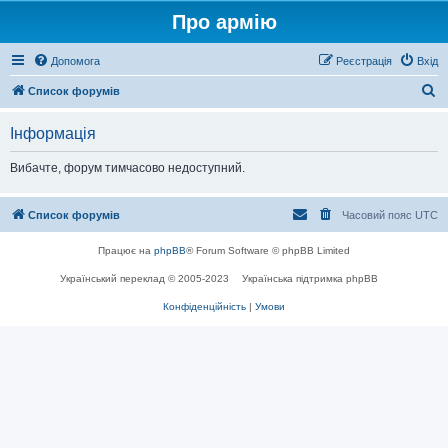
Про армію
Допомога
Реєстрація
Вхід
П
Список форумів
о
Інформація
ш
у
Вибачте, форум тимчасово недоступний.
к
Список форумів
Часовий пояс
UTC
Працює на
phpBB
® Forum Software © phpBB Limited
Український переклад © 2005-2023
Українська підтримка phpBB
Конфіденційність
|
Умови