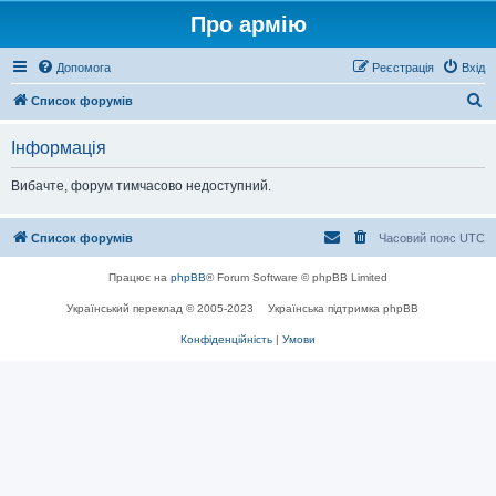
Про армію
Допомога
Реєстрація
Вхід
П
Список форумів
о
Інформація
ш
у
Вибачте, форум тимчасово недоступний.
к
Список форумів
Часовий пояс
UTC
Працює на
phpBB
® Forum Software © phpBB Limited
Український переклад © 2005-2023
Українська підтримка phpBB
Конфіденційність
|
Умови