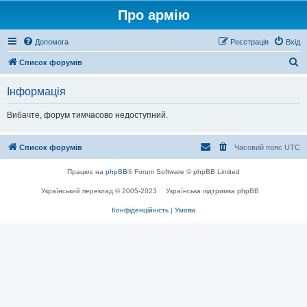
Про армію
Допомога
Реєстрація
Вхід
П
Список форумів
о
Інформація
ш
у
Вибачте, форум тимчасово недоступний.
к
Список форумів
Часовий пояс
UTC
Працює на
phpBB
® Forum Software © phpBB Limited
Український переклад © 2005-2023
Українська підтримка phpBB
Конфіденційність
|
Умови