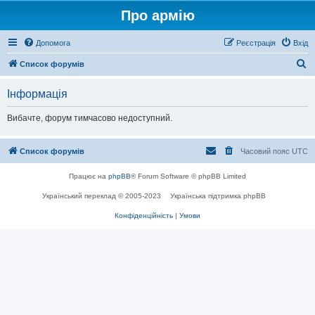
Про армію
Допомога
Реєстрація
Вхід
П
Список форумів
о
Інформація
ш
у
Вибачте, форум тимчасово недоступний.
к
Список форумів
Часовий пояс
UTC
Працює на
phpBB
® Forum Software © phpBB Limited
Український переклад © 2005-2023
Українська підтримка phpBB
Конфіденційність
|
Умови