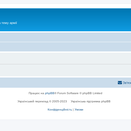
 тему армії
Зв'яз
Працює на
phpBB
® Forum Software © phpBB Limited
Український переклад © 2005-2023
Українська підтримка phpBB
Конфіденційність
|
Умови