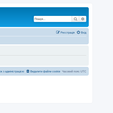
Пошук
Розширений по
Реєстрація
Вхід
ок з адміністрацією
Видалити файли cookie
Часовий пояс
UTC