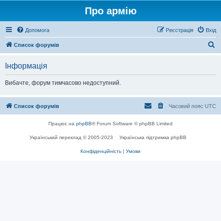
Про армію
Допомога
Реєстрація
Вхід
П
Список форумів
о
Інформація
ш
у
Вибачте, форум тимчасово недоступний.
к
Список форумів
Часовий пояс
UTC
Працює на
phpBB
® Forum Software © phpBB Limited
Український переклад © 2005-2023
Українська підтримка phpBB
Конфіденційність
|
Умови