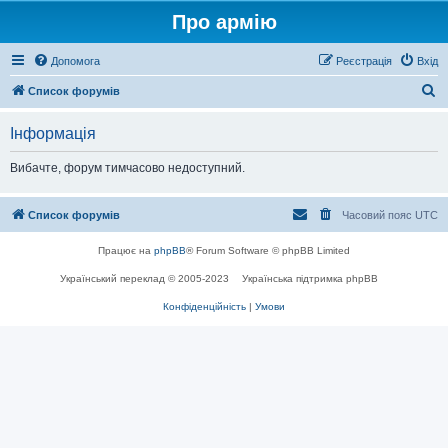
Про армію
Допомога
Реєстрація
Вхід
П
Список форумів
о
Інформація
ш
у
Вибачте, форум тимчасово недоступний.
к
Список форумів
Часовий пояс
UTC
Працює на
phpBB
® Forum Software © phpBB Limited
Український переклад © 2005-2023
Українська підтримка phpBB
Конфіденційність
|
Умови