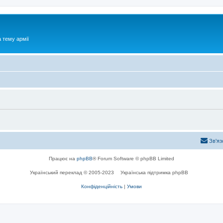
 тему армії
Зв'яз
Працює на
phpBB
® Forum Software © phpBB Limited
Український переклад © 2005-2023
Українська підтримка phpBB
Конфіденційність
|
Умови