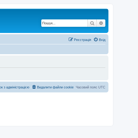
Пошук
Розширений по
Реєстрація
Вхід
ок з адміністрацією
Видалити файли cookie
Часовий пояс
UTC