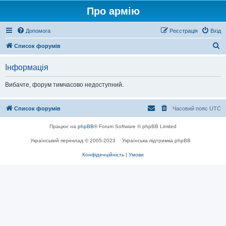
Про армію
Допомога
Реєстрація
Вхід
П
Список форумів
о
Інформація
ш
у
Вибачте, форум тимчасово недоступний.
к
Список форумів
Часовий пояс
UTC
Працює на
phpBB
® Forum Software © phpBB Limited
Український переклад © 2005-2023
Українська підтримка phpBB
Конфіденційність
|
Умови