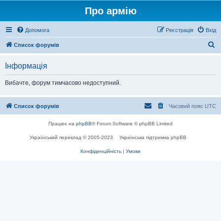
Про армію
Допомога
Реєстрація
Вхід
П
Список форумів
о
Інформація
ш
у
Вибачте, форум тимчасово недоступний.
к
Список форумів
Часовий пояс
UTC
Працює на
phpBB
® Forum Software © phpBB Limited
Український переклад © 2005-2023
Українська підтримка phpBB
Конфіденційність
|
Умови