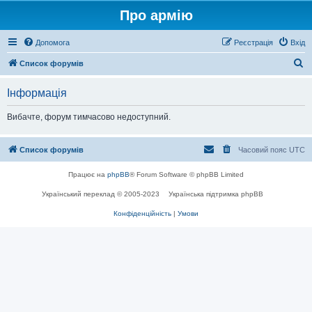
Про армію
Допомога
Реєстрація
Вхід
П
Список форумів
о
Інформація
ш
у
Вибачте, форум тимчасово недоступний.
к
Список форумів
Часовий пояс
UTC
Працює на
phpBB
® Forum Software © phpBB Limited
Український переклад © 2005-2023
Українська підтримка phpBB
Конфіденційність
|
Умови