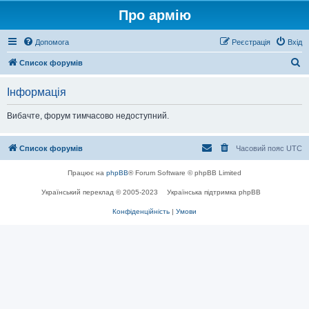
Про армію
Допомога
Реєстрація
Вхід
П
Список форумів
о
Інформація
ш
у
Вибачте, форум тимчасово недоступний.
к
Список форумів
Часовий пояс
UTC
Працює на
phpBB
® Forum Software © phpBB Limited
Український переклад © 2005-2023
Українська підтримка phpBB
Конфіденційність
|
Умови