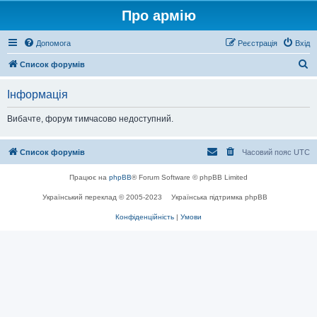
Про армію
Допомога
Реєстрація
Вхід
П
Список форумів
о
Інформація
ш
у
Вибачте, форум тимчасово недоступний.
к
Список форумів
Часовий пояс
UTC
Працює на
phpBB
® Forum Software © phpBB Limited
Український переклад © 2005-2023
Українська підтримка phpBB
Конфіденційність
|
Умови