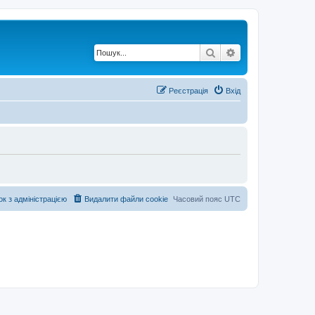
Пошук
Розширений по
Реєстрація
Вхід
ок з адміністрацією
Видалити файли cookie
Часовий пояс
UTC