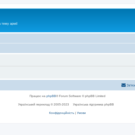
 тему армії
Зв'яз
Працює на
phpBB
® Forum Software © phpBB Limited
Український переклад © 2005-2023
Українська підтримка phpBB
Конфіденційність
|
Умови