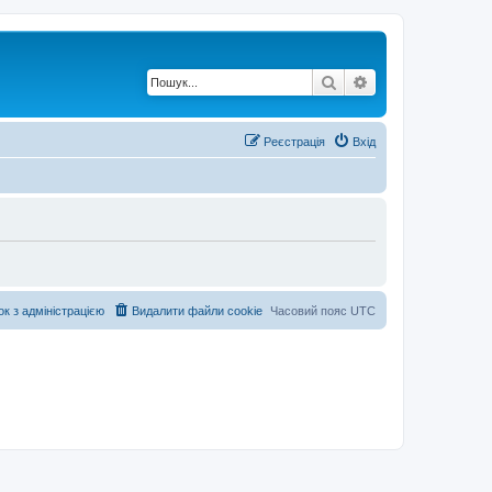
Пошук
Розширений по
Реєстрація
Вхід
ок з адміністрацією
Видалити файли cookie
Часовий пояс
UTC