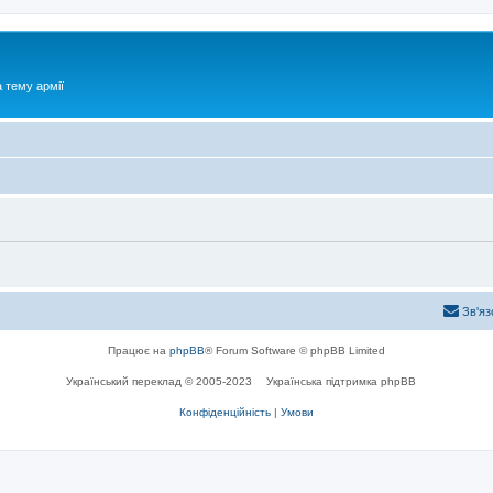
 тему армії
Зв'яз
Працює на
phpBB
® Forum Software © phpBB Limited
Український переклад © 2005-2023
Українська підтримка phpBB
Конфіденційність
|
Умови