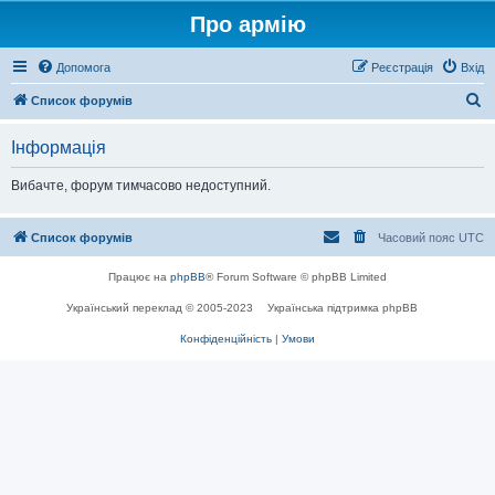
Про армію
Допомога
Реєстрація
Вхід
П
Список форумів
о
Інформація
ш
у
Вибачте, форум тимчасово недоступний.
к
Список форумів
Часовий пояс
UTC
Працює на
phpBB
® Forum Software © phpBB Limited
Український переклад © 2005-2023
Українська підтримка phpBB
Конфіденційність
|
Умови