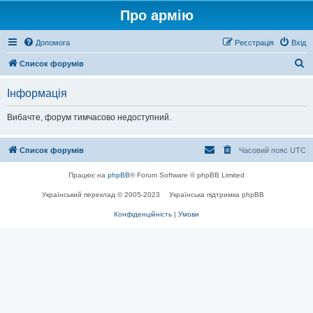
Про армію
Допомога
Реєстрація
Вхід
П
Список форумів
о
Інформація
ш
у
Вибачте, форум тимчасово недоступний.
к
Список форумів
Часовий пояс
UTC
Працює на
phpBB
® Forum Software © phpBB Limited
Український переклад © 2005-2023
Українська підтримка phpBB
Конфіденційність
|
Умови