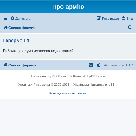
Про армію
Допомога
Реєстрація
Вхід
П
Список форумів
о
Інформація
ш
у
Вибачте, форум тимчасово недоступний.
к
Список форумів
Часовий пояс
UTC
Працює на
phpBB
® Forum Software © phpBB Limited
Український переклад © 2005-2023
Українська підтримка phpBB
Конфіденційність
|
Умови