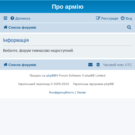
Про армію
Допомога
Реєстрація
Вхід
П
Список форумів
о
Інформація
ш
у
Вибачте, форум тимчасово недоступний.
к
Список форумів
Часовий пояс
UTC
Працює на
phpBB
® Forum Software © phpBB Limited
Український переклад © 2005-2023
Українська підтримка phpBB
Конфіденційність
|
Умови