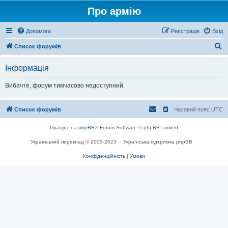
Про армію
Допомога
Реєстрація
Вхід
П
Список форумів
о
Інформація
ш
у
Вибачте, форум тимчасово недоступний.
к
Список форумів
Часовий пояс
UTC
Працює на
phpBB
® Forum Software © phpBB Limited
Український переклад © 2005-2023
Українська підтримка phpBB
Конфіденційність
|
Умови