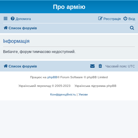
Про армію
Допомога
Реєстрація
Вхід
П
Список форумів
о
Інформація
ш
у
Вибачте, форум тимчасово недоступний.
к
Список форумів
Часовий пояс
UTC
Працює на
phpBB
® Forum Software © phpBB Limited
Український переклад © 2005-2023
Українська підтримка phpBB
Конфіденційність
|
Умови