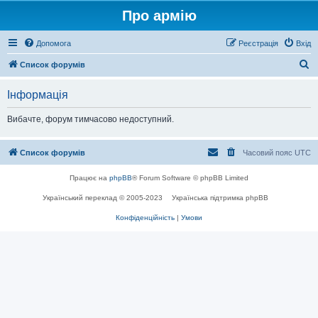
Про армію
Допомога
Реєстрація
Вхід
П
Список форумів
о
Інформація
ш
у
Вибачте, форум тимчасово недоступний.
к
Список форумів
Часовий пояс
UTC
Працює на
phpBB
® Forum Software © phpBB Limited
Український переклад © 2005-2023
Українська підтримка phpBB
Конфіденційність
|
Умови