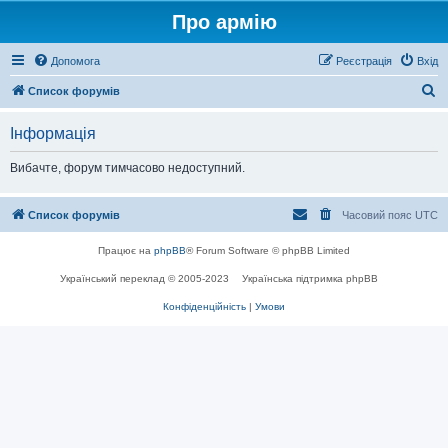
Про армію
Допомога
Реєстрація
Вхід
П
Список форумів
о
Інформація
ш
у
Вибачте, форум тимчасово недоступний.
к
Список форумів
Часовий пояс
UTC
Працює на
phpBB
® Forum Software © phpBB Limited
Український переклад © 2005-2023
Українська підтримка phpBB
Конфіденційність
|
Умови