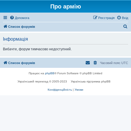
Про армію
Допомога
Реєстрація
Вхід
П
Список форумів
о
Інформація
ш
у
Вибачте, форум тимчасово недоступний.
к
Список форумів
Часовий пояс
UTC
Працює на
phpBB
® Forum Software © phpBB Limited
Український переклад © 2005-2023
Українська підтримка phpBB
Конфіденційність
|
Умови