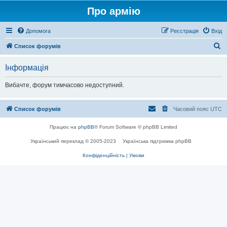
Про армію
Допомога
Реєстрація
Вхід
П
Список форумів
о
Інформація
ш
у
Вибачте, форум тимчасово недоступний.
к
Список форумів
Часовий пояс
UTC
Працює на
phpBB
® Forum Software © phpBB Limited
Український переклад © 2005-2023
Українська підтримка phpBB
Конфіденційність
|
Умови