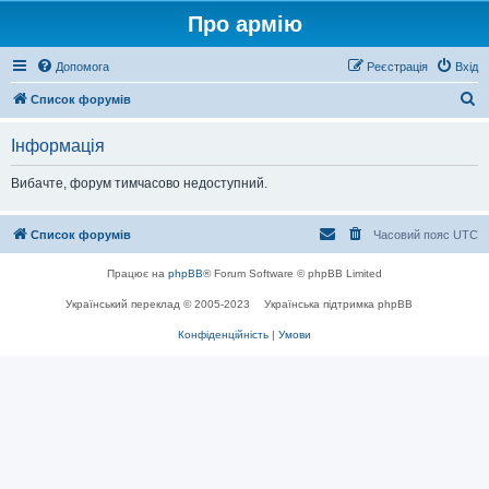
Про армію
Допомога
Реєстрація
Вхід
П
Список форумів
о
Інформація
ш
у
Вибачте, форум тимчасово недоступний.
к
Список форумів
Часовий пояс
UTC
Працює на
phpBB
® Forum Software © phpBB Limited
Український переклад © 2005-2023
Українська підтримка phpBB
Конфіденційність
|
Умови