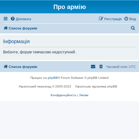
Про армію
Допомога
Реєстрація
Вхід
П
Список форумів
о
Інформація
ш
у
Вибачте, форум тимчасово недоступний.
к
Список форумів
Часовий пояс
UTC
Працює на
phpBB
® Forum Software © phpBB Limited
Український переклад © 2005-2023
Українська підтримка phpBB
Конфіденційність
|
Умови