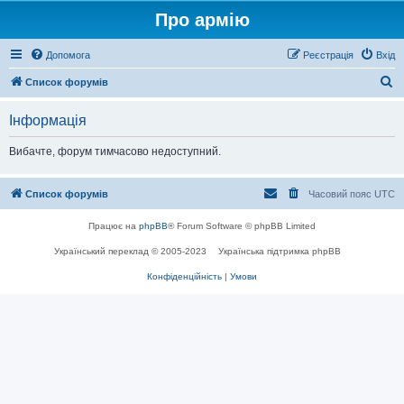
Про армію
Допомога
Реєстрація
Вхід
П
Список форумів
о
Інформація
ш
у
Вибачте, форум тимчасово недоступний.
к
Список форумів
Часовий пояс
UTC
Працює на
phpBB
® Forum Software © phpBB Limited
Український переклад © 2005-2023
Українська підтримка phpBB
Конфіденційність
|
Умови