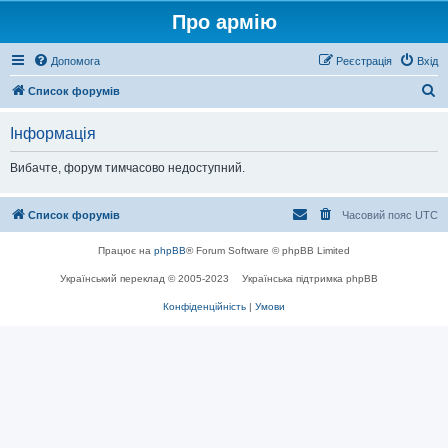
Про армію
Допомога
Реєстрація
Вхід
П
Список форумів
о
Інформація
ш
у
Вибачте, форум тимчасово недоступний.
к
Список форумів
Часовий пояс
UTC
Працює на
phpBB
® Forum Software © phpBB Limited
Український переклад © 2005-2023
Українська підтримка phpBB
Конфіденційність
|
Умови