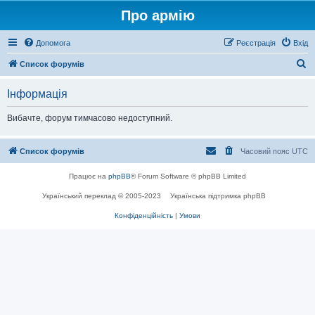
Про армію
Допомога
Реєстрація
Вхід
П
Список форумів
о
Інформація
ш
у
Вибачте, форум тимчасово недоступний.
к
Список форумів
Часовий пояс
UTC
Працює на
phpBB
® Forum Software © phpBB Limited
Український переклад © 2005-2023
Українська підтримка phpBB
Конфіденційність
|
Умови