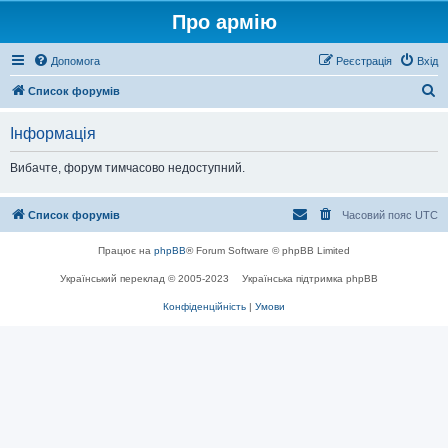
Про армію
Допомога
Реєстрація
Вхід
П
Список форумів
о
Інформація
ш
у
Вибачте, форум тимчасово недоступний.
к
Список форумів
Часовий пояс
UTC
Працює на
phpBB
® Forum Software © phpBB Limited
Український переклад © 2005-2023
Українська підтримка phpBB
Конфіденційність
|
Умови